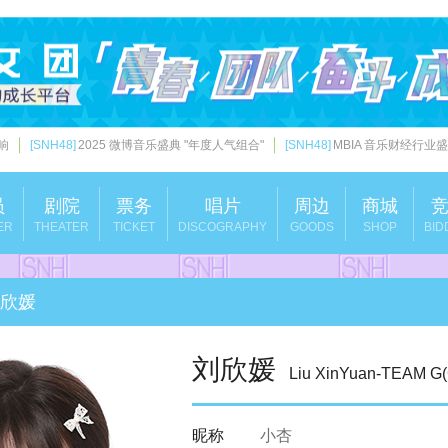
响
[SNH48]
2025 微博音乐盛典 "年度人气组合"
[SNH48]
MBIA 音乐财经行业盛典
员
剧院
票务
唱片
周边
商城
ER
THEATER
TICKET
DISCOGRAPHY
GOODS
SHOP
BID
欣媛
刘欣媛
Liu XinYuan-TEAM
昵称
小杏