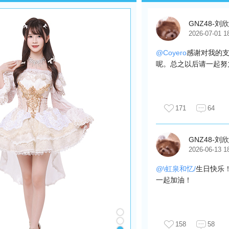
GNZ48-刘
2026-07-01 1
@Coyero
感谢对我的支
呢。总之以后请一起努
171
64
GNZ48-刘
2026-06-13 1
@\虹泉和忆/
生日快乐
一起加油！
158
58