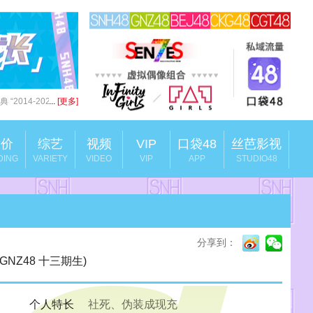
 “2014-2024十
...
[更多]
竞价
综艺
视频
VIP
口袋48
丝芭影视
DING
VARIETY
VIDEO
VIP
APP
STUDIO48
分享到：
 G(GNZ48 十三期生)
个人特长
社死、伪装成现充