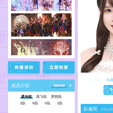
重庆
▶
成都
▶
与
成员介绍
>
SNH48
星光组
高飞组
梦想组
SNH48
S队
N队
H队
X队
B队
E队
GNZ48
队服照
GALLE