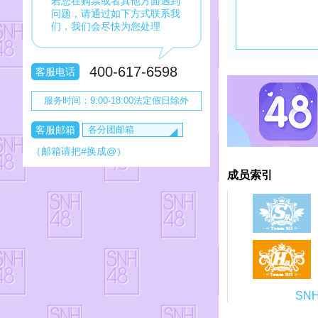
若您在购票或者其他方面遇到
问题，请通过如下方式联系我
们，我们会尽快为您处理
400-617-6598
客服电话
服务时间：9:00-18:00法定假日除外
各分团邮箱
客服邮箱
◢
tickets#snh48.com
（邮箱请把#换成@）
gnz48kf#qq.com
service_bej48#snh48.com
成员索引
SN