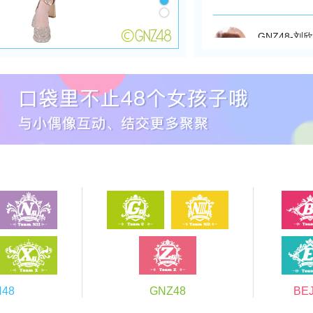
GNZ48-刘
2026-05-13 1
@202601142259014k
年有什么新计划呢。总
212
87
GNZ48-刘
2026-04-17 1
@我的呆毛呢🌠
破壳日
直以来对SNH48和
H48
GNZ48
BE
272
95