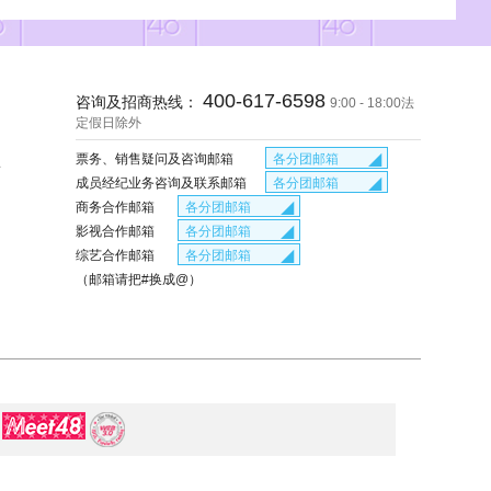
欣媛
G
8:00:04
400-617-6598
咨询及招商热线：
9:00 - 18:00法
定假日除外
祝你身体健康，事事如意哟。谢谢你对我的支持，以后要一起
◢
各分团邮箱
票务、销售疑问及咨询邮箱
号
tickets#snh48.com
◢
各分团邮箱
成员经纪业务咨询及联系邮箱
gnz48kf#qq.com
jingji#snh48.com
◢
各分团邮箱
商务合作邮箱
service_bej48#snh48.com
jingji_gnz48#snh48.com
business#snh48.com
◢
各分团邮箱
影视合作邮箱
jingji#bej48.com
business_gnz48#snh48.com
yingshi#snh48.com
◢
各分团邮箱
综艺合作邮箱
business#bej48.com
yingshi_gnz48#snh48.com
zongyi#snh48.com
（邮箱请把#换成@）
yingshi#bej48.com
zongyi_gnz48#snh48.com
zongyi#bej48.com