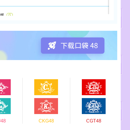
欣媛
G
8:00:04
d
感谢对我的支持，在这里祝你生日快乐啦~不知道你新的一
之以后请一起努力吧。
欣媛
G
7:52:42
快乐！特此为你发送祝福，希望新的一年里一切顺利！谢谢一
对我的支持，以后的日子我们也一起加油吧！
J48
CKG48
CGT48