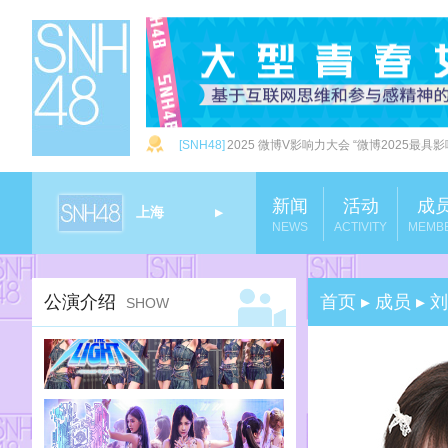
[SNH48]
2025 微博V影响力大会 “微博2025最具影
新闻
活动
成
上海
▶
NEWS
ACTIVITY
MEMB
上海
▶
公演介绍
首页 ▸ 成员 ▸
刘
SHOW
广州
▶
北京
▶