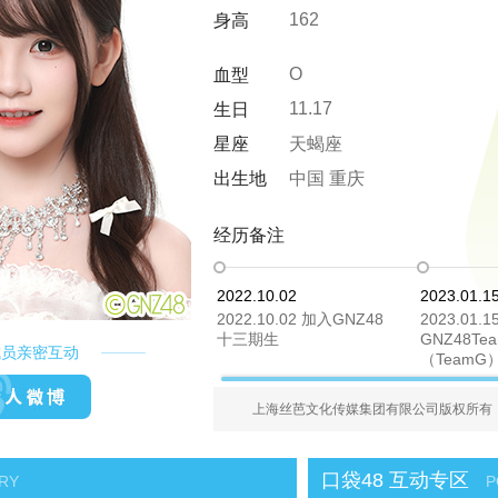
162
身高
O
血型
11.17
生日
星座
天蝎座
出生地
中国 重庆
经历备注
2022.10.02
2023.01.1
2022.10.02 加入GNZ48
2023.01
十三期生
GNZ48Te
成员亲密互动
（TeamG
上海丝芭文化传媒集团有限公司版权所有，授
G队
NIII队
Z队
C队
K队
口袋48 互动专区
RY
P